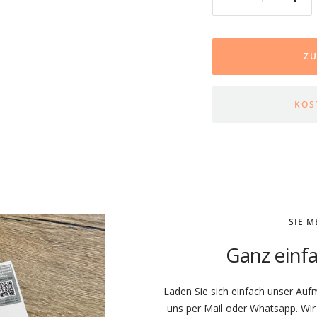
Menge
Men
verringern
erhö
Z
KOS
AUF N