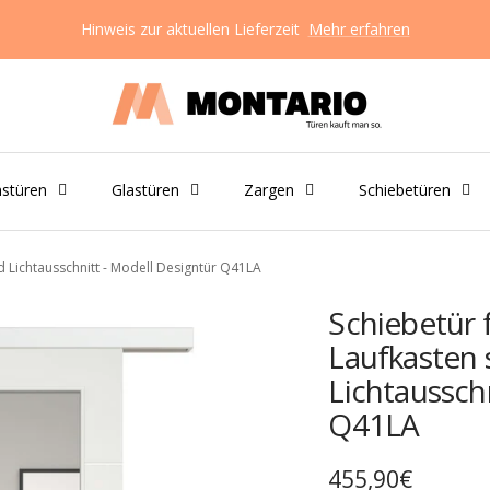
Hinweis zur aktuellen Lieferzeit
Mehr erfahren
Montario
GmbH
nstüren
Glastüren
Zargen
Schiebetüren
nd Lichtausschnitt - Modell Designtür Q41LA
Schiebetür 
Laufkasten 
Lichtaussch
Q41LA
Angebotspreis
455,90€