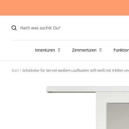
Direkt
zum
Inhalt
Innentüren
Zimmertüren
Funktio
Start
Schiebetür für Set mit weißem Laufkasten soft-weiß mit 4 Rillen u