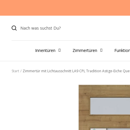
Direkt
zum
Inhalt
Innentüren
Zimmertüren
Funktio
Start
Zimmertür mit Lichtausschnitt LA9 CPL Tradition Astige-Eiche Qu