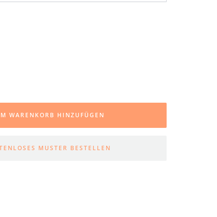
ge
hen
UM WARENKORB HINZUFÜGEN
TENLOSES MUSTER BESTELLEN