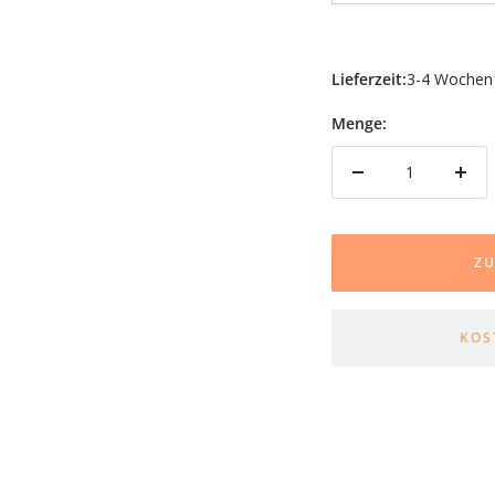
Lieferzeit:
3-4 Wochen
Menge:
Menge
Men
verringern
erhö
Z
KOS