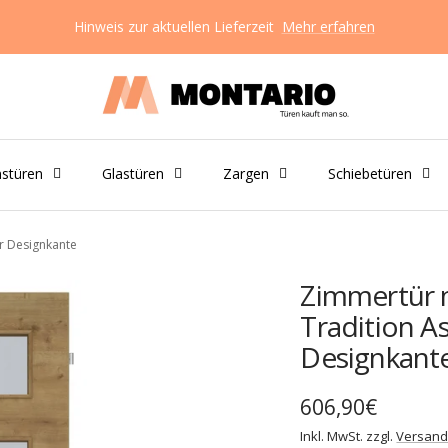
Hinweis zur aktuellen Lieferzeit
Mehr erfahren
Montario
GmbH
nstüren
Glastüren
Zargen
Schiebetüren
er Designkante
Zimmertür m
Tradition A
Designkant
Angebotspreis
606,90€
Inkl. MwSt. zzgl.
Versand