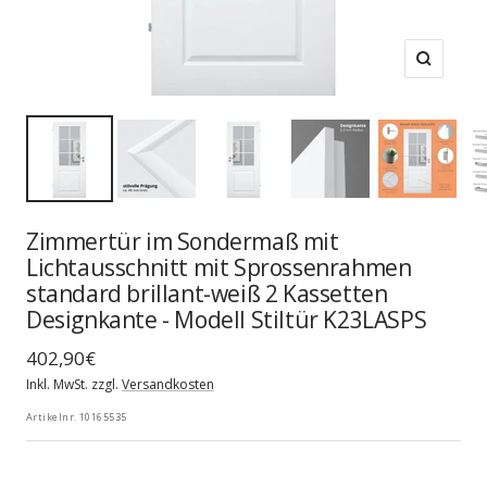
Zoom
Zimmertür im Sondermaß mit
Lichtausschnitt mit Sprossenrahmen
standard brillant-weiß 2 Kassetten
Designkante - Modell Stiltür K23LASPS
Angebotspreis
402,90€
Inkl. MwSt. zzgl.
Versandkosten
Artikelnr.
10165535