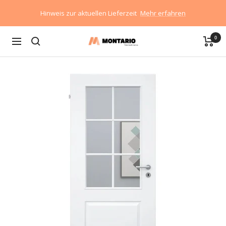
Direkt
Hinweis zur aktuellen Lieferzeit
Mehr erfahren
zum
Inhalt
0
Montario
Navigation
GmbH