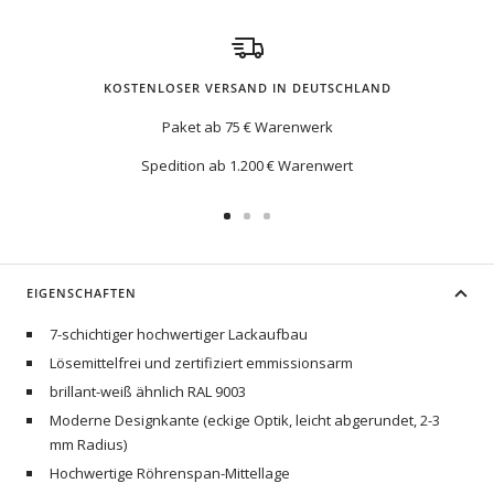
KOSTENLOSER VERSAND IN DEUTSCHLAND
Paket ab 75 € Warenwerk
Spedition ab 1.200 € Warenwert
Zur
Zur
Zur
Slide
Slide
Slide
1
2
3
EIGENSCHAFTEN
gehen
gehen
gehen
7-schichtiger hochwertiger Lackaufbau
Lösemittelfrei und zertifiziert emmissionsarm
brillant-weiß ähnlich RAL 9003
Moderne Designkante (eckige Optik, leicht abgerundet, 2-3
mm Radius)
Hochwertige Röhrenspan-Mittellage