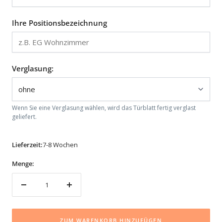
Ihre Positionsbezeichnung
Verglasung:
Wenn Sie eine Verglasung wählen, wird das Türblatt fertig verglast
geliefert.
Lieferzeit:
7-8 Wochen
Menge:
Menge
Menge
verringern
erhöhen
ZUM WARENKORB HINZUFÜGEN